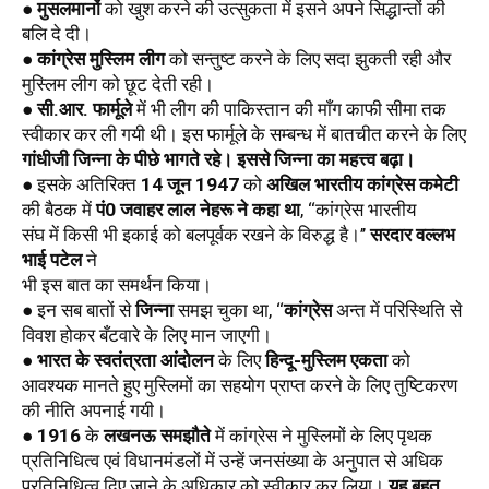
● 
मुसलमानों
 को खुश करने की उत्सुकता में इसने अपने सिद्धान्तों की 
बलि दे दी। 
● 
कांग्रेस मुस्लिम लीग
 को सन्तुष्ट करने के लिए सदा झुकती रही और 
मुस्लिम लीग को छूट देती रही। 
● 
सी.आर. फार्मूले
 में भी लीग की पाकिस्तान की माँग काफी सीमा तक 
स्वीकार कर ली गयी थी। इस फार्मूले के सम्बन्ध में बातचीत करने के लिए 
गांधीजी जिन्ना के पीछे भागते रहे। इससे जिन्ना का महत्त्व बढ़ा। 
● इसके अतिरिक्त 
14 जून 1947
 को 
अखिल भारतीय कांग्रेस कमेटी
की बैठक में 
पं0 जवाहर लाल नेहरू ने कहा था
, ‘‘कांग्रेस भारतीय
संघ में किसी भी इकाई को बलपूर्वक रखने के विरुद्ध है।’’ 
सरदार वल्लभ 
भाई पटेल
 ने
भी इस बात का समर्थन किया। 
● इन सब बातों से 
जिन्ना
 समझ चुका था, ‘‘
कांग्रेस
 अन्त में परिस्थिति से 
विवश होकर बँटवारे के लिए मान जाएगी। 
● 
भारत के स्वतंत्रता आंदोलन
 के लिए 
हिन्दू-मुस्लिम एकता
 को 
आवश्यक मानते हुए मुस्लिमों का सहयोग प्राप्त करने के लिए तुष्टिकरण 
की नीति अपनाई गयी। 
● 
1916
 के 
लखनऊ समझौते
 में कांग्रेस ने मुस्लिमों के लिए पृथक  
प्रतिनिधित्व एवं विधानमंडलों में उन्हें जनसंख्या के अनुपात से अधिक 
प्रतिनिधित्व दिए जाने के अधिकार को स्वीकार कर लिया। 
यह बहुत 