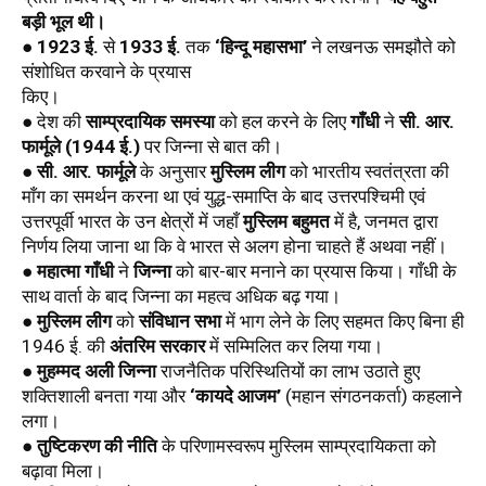
बड़ी भूल थी।
● 
1923 ई.
 से 
1933 ई.
 तक 
‘हिन्दू महासभा’
 ने लखनऊ समझौते को 
संशोधित करवाने के प्रयास 
किए। 
● देश की 
साम्प्रदायिक समस्या
 को हल करने के लिए 
गाँधी
 ने 
सी. आर. 
फार्मूले (1944 ई.)
 पर जिन्ना से बात की। 
● सी. आर. फार्मूले
 के अनुसार 
मुस्लिम लीग
 को भारतीय स्वतंत्रता की 
माँग का समर्थन करना था एवं युद्ध-समाप्ति के बाद उत्तरपश्चिमी एवं 
उत्तरपूर्वी भारत के उन क्षेत्रों में जहाँ 
मुस्लिम बहुमत
 में है, जनमत द्वारा 
निर्णय लिया जाना था कि वे भारत से अलग होना चाहते हैं अथवा नहीं। 
● 
महात्मा गाँधी
 ने 
जिन्ना
 को बार-बार मनाने का प्रयास किया। गाँधी के 
साथ वार्ता के बाद जिन्ना का महत्व अधिक बढ़ गया। 
● 
मुस्लिम लीग
 को 
संविधान सभा
 में भाग लेने के लिए सहमत किए बिना ही 
1946 ई. की 
अंतरिम सरकार
 में सम्मिलित कर लिया गया। 
● 
मुहम्मद अली जिन्ना
 राजनैतिक परिस्थितियों का लाभ उठाते हुए 
शक्तिशाली बनता गया और 
‘कायदे आजम’
 (महान संगठनकर्ता) कहलाने 
लगा।
● 
तुष्टिकरण की नीति
 के परिणामस्वरूप मुस्लिम साम्प्रदायिकता को 
बढ़ावा मिला।