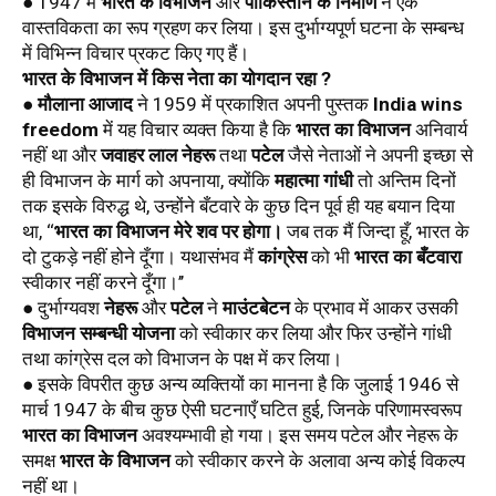
● 1947 में 
भारत के विभाजन
 और 
पाकिस्तान के निर्माण
 ने एक 
वास्तविकता का रूप ग्रहण कर लिया। इस दुर्भाग्यपूर्ण घटना के सम्बन्ध 
में विभिन्न विचार प्रकट किए गए हैं। 
भारत के विभाजन में किस नेता का योगदान रहा ?
● 
मौलाना आजाद
 ने 1959 में प्रकाशित अपनी पुस्तक 
India wins 
freedom
 में यह विचार व्यक्त किया है कि 
भारत का विभाजन
 अनिवार्य 
नहीं था और 
जवाहर लाल नेहरू
 तथा 
पटेल
 जैसे नेताओं ने अपनी इच्छा से 
ही विभाजन के मार्ग को अपनाया, क्योंकि 
महात्मा गांधी
 तो अन्तिम दिनों 
तक इसके विरुद्ध थे, उन्होंने बँटवारे के कुछ दिन पूर्व ही यह बयान दिया 
था, ‘‘
भारत का विभाजन मेरे शव पर होगा।
 जब तक मैं जिन्दा हूँ, भारत के 
दो टुकड़े नहीं होने दूँगा। यथासंभव मैं 
कांग्रेस
 को भी 
भारत का बँटवारा
स्वीकार नहीं करने दूँगा।’’
● दुर्भाग्यवश 
नेहरू
 और 
पटेल
 ने 
माउंटबेटन
 के प्रभाव में आकर उसकी 
विभाजन सम्बन्धी योजना
 को स्वीकार कर लिया और फिर उन्होंने गांधी 
तथा कांग्रेस दल को विभाजन के पक्ष में कर लिया।
● इसके विपरीत कुछ अन्य व्यक्तियों का मानना है कि जुलाई 1946 से 
मार्च 1947 के बीच कुछ ऐसी घटनाएँ घटित हुई, जिनके परिणामस्वरूप 
भारत का विभाजन
 अवश्यम्भावी हो गया। इस समय पटेल और नेहरू के 
समक्ष 
भारत के विभाजन
 को स्वीकार करने के अलावा अन्य कोई विकल्प 
नहीं था।