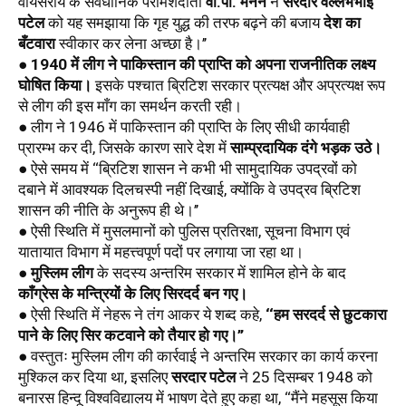
वायसराय के संवैधानिक परामर्शदाता 
वी.पी. मेनन
 ने 
सरदार वल्लभभाई 
पटेल
 को यह समझाया कि गृह युद्ध की तरफ बढ़ने की बजाय 
देश का 
बँटवारा
 स्वीकार कर लेना अच्छा है।’’
● 
1940 में लीग ने पाकिस्तान की प्राप्ति को अपना राजनीतिक लक्ष्य 
घोषित किया।
 इसके पश्चात ब्रिटिश सरकार प्रत्यक्ष और अप्रत्यक्ष रूप 
से लीग की इस माँग का समर्थन करती रही। 
● लीग ने 1946 में पाकिस्तान की प्राप्ति के लिए सीधी कार्यवाही 
प्रारम्भ कर दी, जिसके कारण सारे देश में 
साम्प्रदायिक दंगे भड़क उठे।
● ऐसे समय में ‘‘ब्रिटिश शासन ने कभी भी सामुदायिक उपद्रवों को 
दबाने में आवश्यक दिलचस्पी नहीं दिखाई, क्योंकि वे उपद्रव ब्रिटिश 
शासन की नीति के अनुरूप ही थे।’’ 
● ऐसी स्थिति में मुसलमानों को पुलिस प्रतिरक्षा, सूचना विभाग एवं 
यातायात विभाग में महत्त्वपूर्ण पदों पर लगाया जा रहा था। 
● 
मुस्लिम लीग
 के सदस्य अन्तरिम सरकार में शामिल होने के बाद 
काँग्रेस के मन्त्रियों के लिए सिरदर्द बन गए।
● ऐसी स्थिति में नेहरू ने तंग आकर ये शब्द कहे, 
‘‘हम सरदर्द से छुटकारा 
पाने के लिए सिर कटवाने को तैयार हो गए।’’ 
● वस्तुतः मुस्लिम लीग की कार्रवाई ने अन्तरिम सरकार का कार्य करना 
मुश्किल कर दिया था, इसलिए 
सरदार पटेल
 ने 25 दिसम्बर 1948 को 
बनारस हिन्दू विश्वविद्यालय में भाषण देते हुए कहा था, ‘‘मैंने महसूस किया 