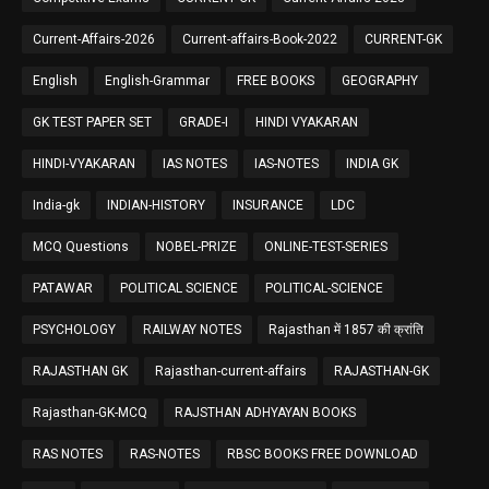
Current-Affairs-2026
Current-affairs-Book-2022
CURRENT-GK
English
English-Grammar
FREE BOOKS
GEOGRAPHY
GK TEST PAPER SET
GRADE-I
HINDI VYAKARAN
HINDI-VYAKARAN
IAS NOTES
IAS-NOTES
INDIA GK
India-gk
INDIAN-HISTORY
INSURANCE
LDC
MCQ Questions
NOBEL-PRIZE
ONLINE-TEST-SERIES
PATAWAR
POLITICAL SCIENCE
POLITICAL-SCIENCE
PSYCHOLOGY
RAILWAY NOTES
Rajasthan में 1857 की क्रांति
RAJASTHAN GK
Rajasthan-current-affairs
RAJASTHAN-GK
Rajasthan-GK-MCQ
RAJSTHAN ADHYAYAN BOOKS
RAS NOTES
RAS-NOTES
RBSC BOOKS FREE DOWNLOAD