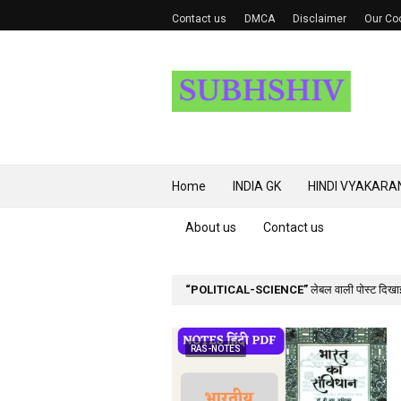
Contact us
DMCA
Disclaimer
Our Coo
Home
INDIA GK
HINDI VYAKARA
About us
Contact us
POLITICAL-SCIENCE
लेबल वाली पोस्ट दिखाई 
RAS-NOTES