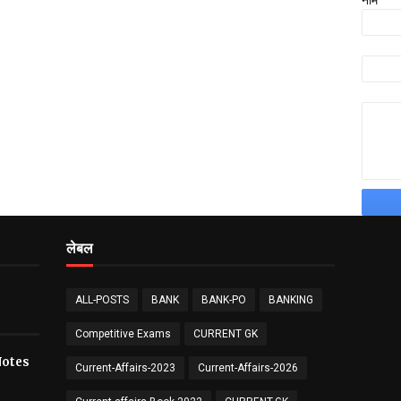
नाम
लेबल
ALL-POSTS
BANK
BANK-PO
BANKING
Competitive Exams
CURRENT GK
य Notes
Current-Affairs-2023
Current-Affairs-2026