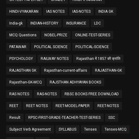
HINDI-VYAKARAN
IAS NOTES
IAS-NOTES
INDIA GK
India-gk
INDIAN-HISTORY
INSURANCE
LDC
MCQ Questions
NOBEL-PRIZE
ONLINE-TEST-SERIES
PATAWAR
POLITICAL SCIENCE
POLITICAL-SCIENCE
PSYCHOLOGY
RAILWAY NOTES
Rajasthan में 1857 की क्रांति
RAJASTHAN GK
Rajasthan-current-affairs
RAJASTHAN-GK
Rajasthan-GK-MCQ
RAJSTHAN ADHYAYAN BOOKS
RAS NOTES
RAS-NOTES
RBSC BOOKS FREE DOWNLOAD
REET
REET NOTES
REET-MODEL-PAPER
REET-NOTES
Result
RPSC-FIRST-GRADE-TEACHER-TEST-SERIES
SSC
Subject Verb Agreement
SYLLABUS
Tenses
Tenses-MCQ