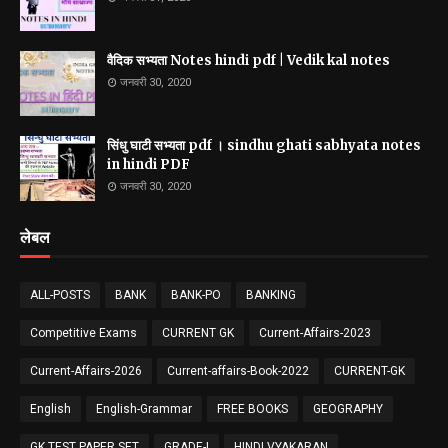
वैदिक सभ्यता Notes hindi pdf | Vedik kal notes
जनवरी 30, 2020
सिंधु घाटी सभ्यता pdf । sindhu ghati sabhyata notes
in hindi PDF
जनवरी 30, 2020
लेबल
ALL-POSTS
BANK
BANK-PO
BANKING
Competitive Exams
CURRENT GK
Current-Affairs-2023
Current-Affairs-2026
Current-affairs-Book-2022
CURRENT-GK
English
English-Grammar
FREE BOOKS
GEOGRAPHY
GK TEST PAPER SET
GRADE-I
HINDI VYAKARAN