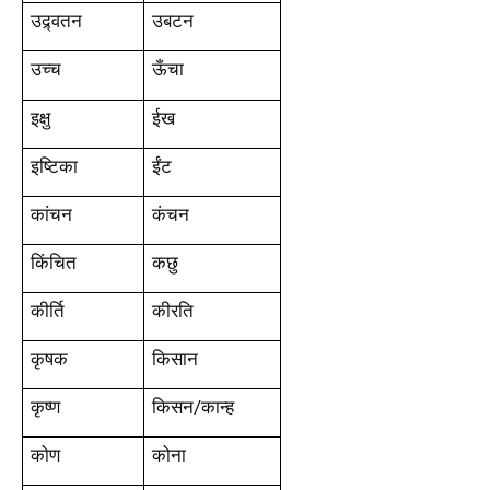
उद्र्वतन
उबटन
उच्च
ऊँचा
इक्षु
ईख
इष्टिका
ईंट
कांचन
कंचन
किंचित
कछु
कीर्ति
कीरति
कृषक
किसान
कृष्ण
किसन/कान्ह
कोण
कोना