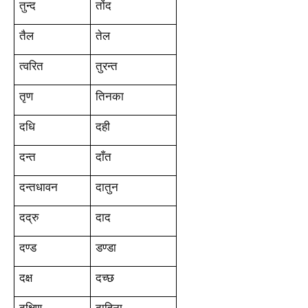
तुन्द
तोंद
तैल
तेल
त्वरित
तुरन्त
तृण
तिनका
दधि
दही
दन्त
दाँत
दन्तधावन
दातुन
दद्रु
दाद
दण्ड
डण्डा
दक्ष
दच्छ
दक्षिण
दाहिना