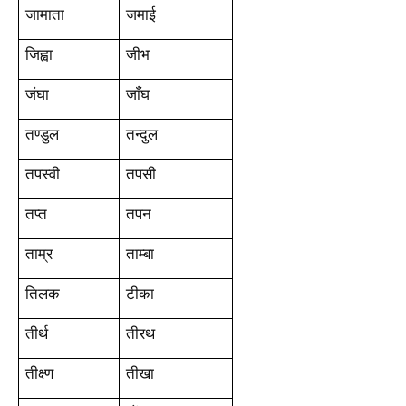
जामाता
जमाई
जिह्वा
जीभ
जंघा
जाँघ
तण्डुल
तन्दुल
तपस्वी
तपसी
तप्त
तपन
ताम्र
ताम्बा
तिलक
टीका
तीर्थ
तीरथ
तीक्ष्ण
तीखा