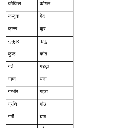
कोकिल
कोयल
कन्दुक
गेंद
क्रूर
कूर
कुपुत्र
कपूत
कुष्ठ
कोढ़
गर्त
गड्ढ़ा
गहन
घना
गम्भीर
गहरा
ग्रंथि
गाँठ
गर्मी
घाम