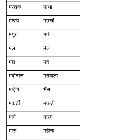
मस्तक
माथा
मत्स्य
मछली
मयूर
मारे
मल
मैल
मद्य
मद
मदोन्मत्त
मतवाला
महिषि
भैंस
मकर्टी
मकड़ी
मार्ग
मारग
मास
महीना