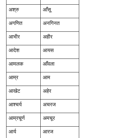
अश्रु
आँसू
अगणित
अनगिनत
आभीर
अहीर
आदेश
आयस
आमलक
आँवला
आम्र
आम
आखेट
अहेर
आश्चर्य
अचरज
आम्रचूर्ण
अमचूर
आर्य
आरज