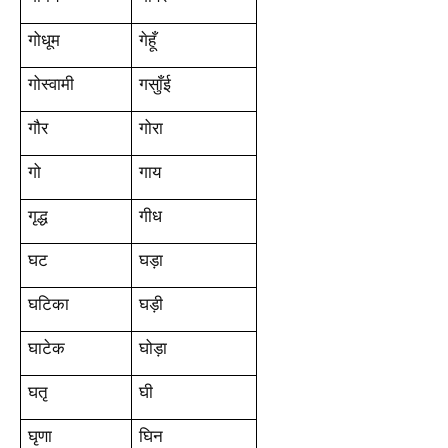
गोधूम
गेहूँ
गोस्वामी
गसुाँई
गौर
गोरा
गो
गाय
गृद्ध
गीध
घट
घड़ा
घटिका
घड़ी
घाटेक
घोड़ा
घतृ
घी
घृणा
घिन