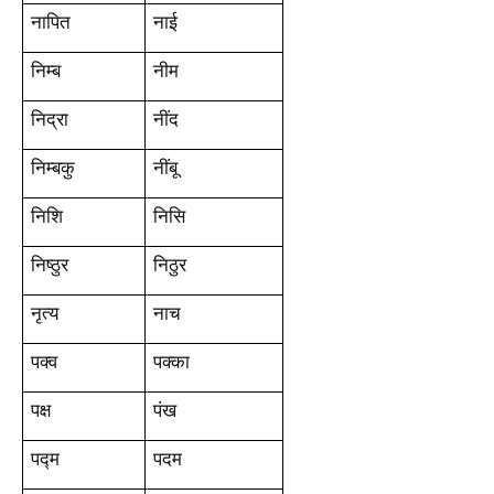
नापित
नाई
निम्ब
नीम
निद्रा
नींद
निम्बकु
नींबू
निशि
निसि
निष्ठुर
निठुर
नृत्य
नाच
पक्व
पक्का
पक्ष
पंख
पद्म
पदम