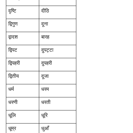
दृष्टि
दीठि
द्विगुण
दूना
द्वादश
बारह
द्विपट
दुपट्टा
द्विपहरी
दुपहरी
द्वितीय
दूजा
धर्म
धरम
धरणी
धरती
धूलि
धूरि
धूम्र
धुआँ