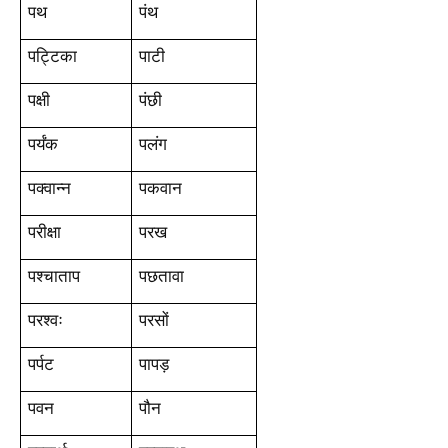
पथ
पंथ
पट्टिका
पाटी
पक्षी
पंछी
पर्यंक
पलंग
पक्वान्न
पकवान
परीक्षा
परख
पश्चाताप
पछतावा
परश्वः
परसों
पर्पट
पापड़
पवन
पौन