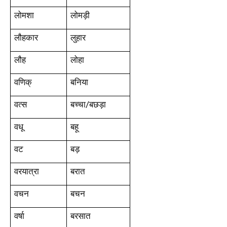
लोमशा
लोमड़ी
लौहकार
लुहार
लौह
लोहा
वणिक्
बनिया
वत्स
बच्चा/बछड़ा
वधू
बहू
वट
बड़
वरयात्रा
बरात
वचन
बचन
वर्षा
बरसात