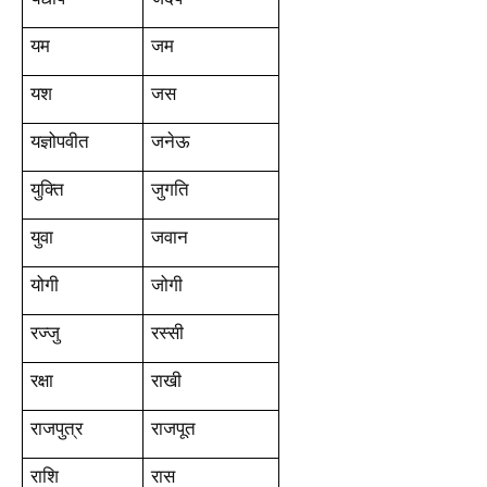
यम
जम
यश
जस
यज्ञोपवीत
जनेऊ
युक्ति
जुगति
युवा
जवान
योगी
जोगी
रज्जु
रस्सी
रक्षा
राखी
राजपुत्र
राजपूत
राशि
रास