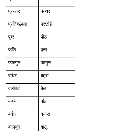
प्रस्तर
पत्थर
प्रतिच्छाया
परछाँई
पृष्ठ
पीठ
फणि
फण
फाल्गुन
फागुन
बधिर
बहरा
बलीवर्द
बैल
बन्ध्या
बाँझ
बर्कर
बकरा
बालकुा
बालू