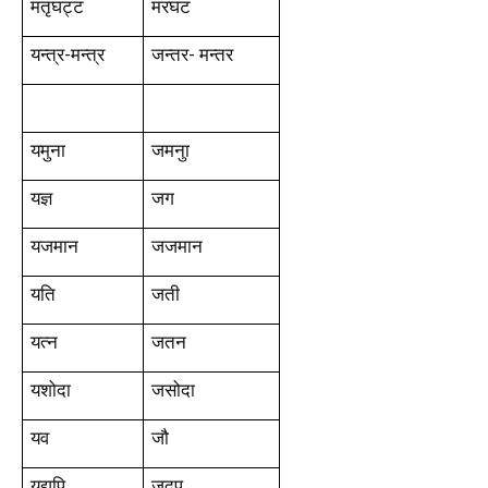
मतृघट्ट
मरघट
यन्त्र-मन्त्र
जन्तर- मन्तर
यमुना
जमनुा
यज्ञ
जग
यजमान
जजमान
यति
जती
यत्न
जतन
यशोदा
जसोदा
यव
जौ
यद्यपि
जदप