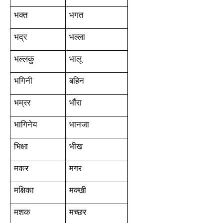
भक्त
भगत
भद्र
भल्ला
भल्लकु
भालू
भगिनी
बहिन
भम्रर
भौंरा
भागिनेय
भानजा
भिक्षा
भीख
मकर
मगर
मक्षिका
मक्खी
मशक
मच्छर