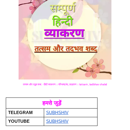
तत्सम और तद्भव शब्द  - हिंदी व्याकरण । परिभाषा,भेद, उदहारण । tatsam , tadbhav shabd
हमसे जुड़ें
TELEGRAM 
SUBHSHIV
YOUTUBE
SUBHSHIV