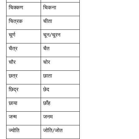
चिक्कण
चिकना
चित्रक
चीता
चूर्ण
चून/चूरन
चैत्र
चैत
चौर
चोर
छत्र
छाता
छिद्र
छेद
छाया
छाँह
जन्म
जनम
ज्योति
जोति/जोत