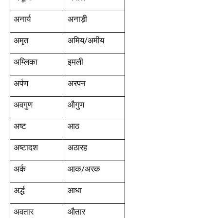
अनार्य
अनाड़ी
अमृत
अमिय/अमीय
अम्लिका
इमली
अर्पण
अरपन
अवगुण
औगुण
अष्ट
आठ
अष्टादश
अठारह
अर्क
आक/अरक
अर्द्ध
आधा
अवतार
औतार