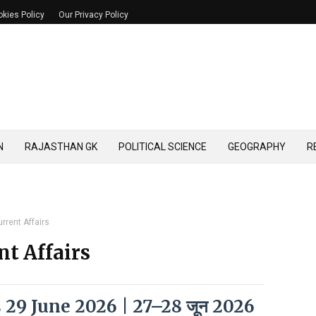
kies Policy
Our Privacy Policy
N
RAJASTHAN GK
POLITICAL SCIENCE
GEOGRAPHY
R
rrent Affairs
nt Affairs
 29 June 2026 | 27–28 जून 2026