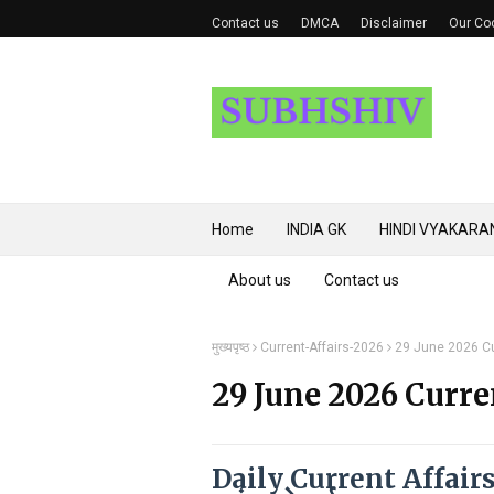
Contact us
DMCA
Disclaimer
Our Coo
Home
INDIA GK
HINDI VYAKARA
About us
Contact us
मुख्यपृष्ठ
Current-Affairs-2026
29 June 2026 Cu
29 June 2026 Curre
Daily Current Affairs