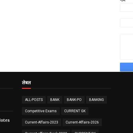
नाम
लेबल
ALL-POSTS
BANK
BANK-PO
BANKING
Competitive Exams
CURRENT GK
य Notes
Current-Affairs-2023
Current-Affairs-2026